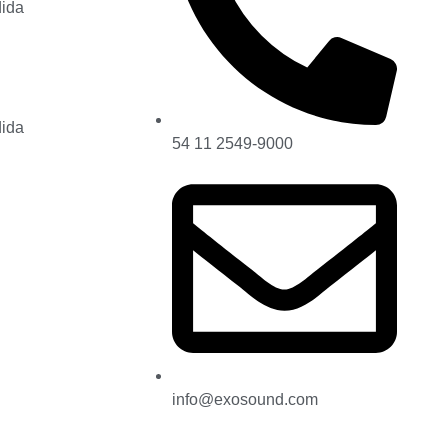
dida
dida
54 11 2549-9000
info@exosound.com