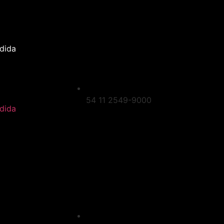
dida
54 11 2549-9000
dida