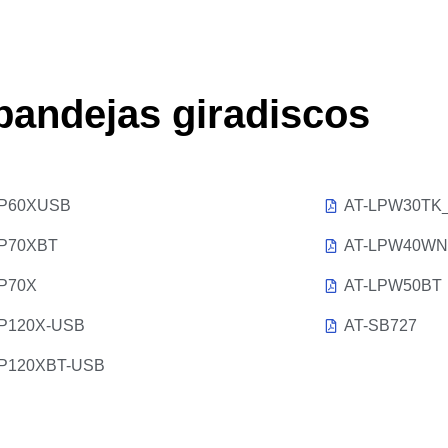
bandejas giradiscos
LP60XUSB
AT-LPW30TK
LP70XBT
AT-LPW40W
LP70X
AT-LPW50BT
LP120X-USB
AT-SB727
LP120XBT-USB