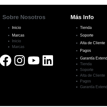
Sobre Nosotros
Más Info
Inicio
Tienda
Marcas
Soporte
Inicio
Alta de Cliente
Marcas
Pagos
Garantía Exten
Tienda
Soporte
Alta de Cliente
Pagos
Garantía Exten