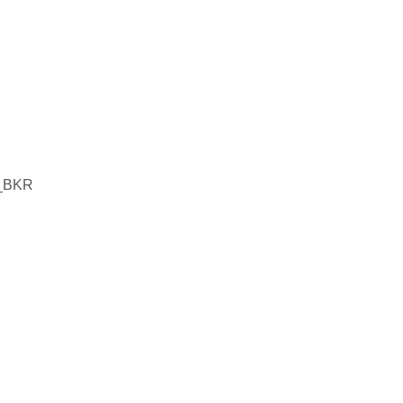
_BKR
N